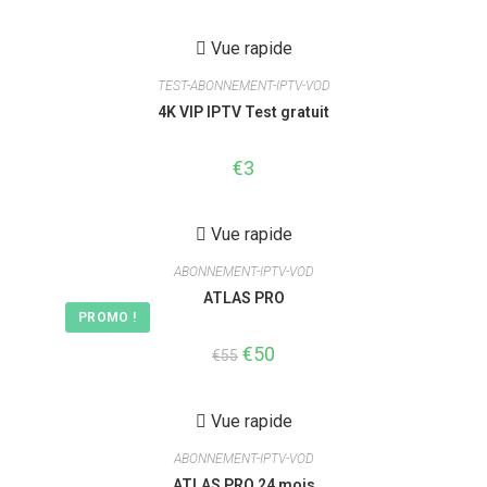
initial
actuel
était :
est :
€100.
€70.
Vue rapide
TEST-ABONNEMENT-IPTV-VOD
4K VIP IPTV Test gratuit
€
3
Vue rapide
ABONNEMENT-IPTV-VOD
ATLAS PRO
PROMO !
Le
€
50
Le
€
55
prix
prix
initial
actuel
était :
est :
€55.
€50.
Vue rapide
ABONNEMENT-IPTV-VOD
ATLAS PRO 24 mois