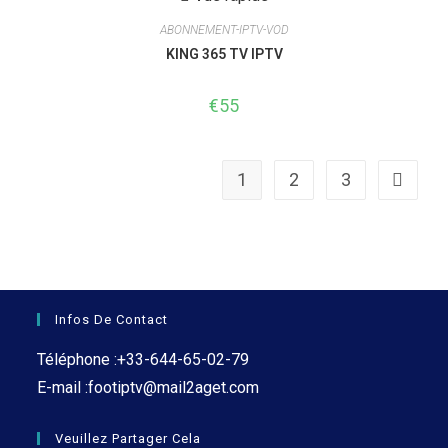
ABONNEMENT-IPTV-VOD
KING 365 TV IPTV
€
55
1
2
3
Infos De Contact
Téléphone :
+33-644-65-02-79
S’ouvre
E-mail :
footiptv@mail2aget.com
dans
votre
Veuillez Partager Cela