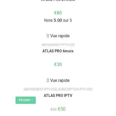
€
80
Note
5.00
sur 5
Vue rapide
ABONNEMENT-IPTV-VOD
ATLAS PRO 6mois
€
30
Vue rapide
ABONNEMENT-IPTV-VOD
,
SUBSCRIPTION-IPTV-VOD
ATLAS PRO IPTV
PROMO !
Le
€
50
Le
€
55
prix
prix
initial
actuel