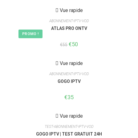
était :
est :
€55.
€50.
Vue rapide
ABONNEMENT-IPTV-VOD
ATLAS PRO ONTV
PROMO !
Le
€
50
Le
€
55
prix
prix
initial
actuel
était :
est :
€55.
€50.
Vue rapide
ABONNEMENT-IPTV-VOD
GOGO IPTV
€
35
Vue rapide
TEST-ABONNEMENT-IPTV-VOD
GOGO IPTV | TEST GRATUIT 24H