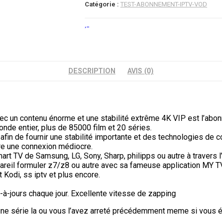
Catégorie :
TEST-ABONNEMENT-IPTV-VOD
DESCRIPTION
AVIS (0)
c un contenu énorme et une stabilité extrême 4K VIP est l’abon
nde entier, plus de 85000 film et 20 séries.
 afin de fournir une stabilité importante et des technologies d
ure une connexion médiocre.
art TV de Samsung, LG, Sony, Sharp, philipps ou autre à travers
pareil formuler z7/z8 ou autre avec sa fameuse application MY TV
Kodi, ss iptv et plus encore.
-jours chaque jour. Excellente vitesse de zapping
une série la ou vous l’avez arreté précédemment meme si vous éte