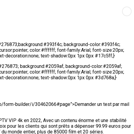
 #276873;background:#393f4c; background-color:#393f4c;
ursor:pointer; color:#ffffff; font-family:Arial; font-size:20px;
ext-decoration:none; text-shadow:0px 1px 0px #17c5ff;}
 #276873; background:#2059af; background-color:#2059af;
ursor:pointer; color:#ffffff; font-family:Arial; font-size:20px;
ext-decoration:none; text-shadow:0px 1px 0px #3d768a;}
io/form-builder/i/30462066#page”>Demander un test par mail
PTV VIP 4k en 2022, Avec un contenu énorme et une stabilité
ix pour les clients qui sont prêts a dépenser 99.99 euros pour
du monde entier, plus de 85000 film et 20 séries.