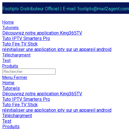
Skip
Footiptv Distributeur Officiel | E-mail: footiptv@mail2agent.
to
content
FootIPTV
Home
Tutoriels
Découvrez notre application King365TV
Tuto IPTV Smarters Pro
Tuto Fire TV Stick
réinitialiser une application iptv sur un appareil android
Téléchargment
Test
Produits
Toggle
website
Menu
Fermer
search
Home
Tutoriels
Découvrez notre application King365TV
Tuto IPTV Smarters Pro
Tuto Fire TV Stick
réinitialiser une application iptv sur un appareil android
Téléchargment
Test
Produits