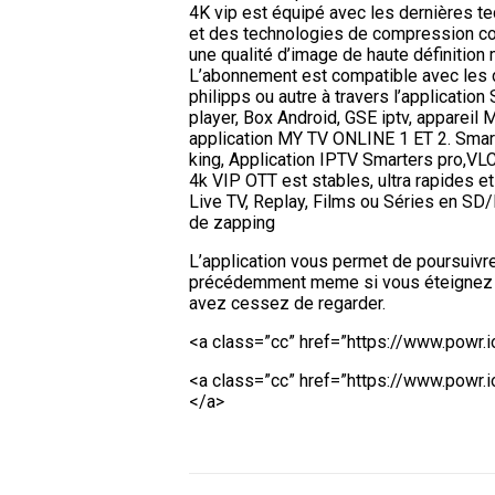
4K vip est équipé avec les dernières tec
et des technologies de compression com
une qualité d’image de haute définitio
L’abonnement est compatible avec les d
philipps ou autre à travers l’applicat
player, Box Android, GSE iptv, appareil
application MY TV ONLINE 1 ET 2. Smart
king, Application IPTV Smarters pro,VLC 
4k VIP OTT est stables, ultra rapides et 
Live TV, Replay, Films ou Séries en SD
de zapping
L’application vous permet de poursuivre 
précédemment meme si vous éteignez la 
avez cessez de regarder.
<a class=”cc” href=”https://www.powr
<a class=”cc” href=”https://www.powr.
</a>