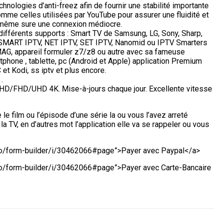
hnologies d’anti-freez afin de fournir une stabilité importante
me celles utilisées par YouTube pour assurer une fluidité et
n même sure une connexion médiocre.
ifférents supports : Smart TV de Samsung, LG, Sony, Sharp,
ion SMART IPTV, NET IPTV, SET IPTV, Nanomid ou IPTV Smarters
 MAG, appareil formuler z7/z8 ou autre avec sa fameuse
phone , tablette, pc (Android et Apple) application Premium
et Kodi, ss iptv et plus encore.
.
/HD/FHD/UHD 4K. Mise-à-jours chaque jour. Excellente vitesse
le film ou l’épisode d’une série la ou vous l’avez arreté
TV, en d’autres mot l’application elle va se rappeler ou vous
.io/form-builder/i/30462066#page”>Payer avec Paypal</a>
io/form-builder/i/30462066#page”>Payer avec Carte-Bancaire