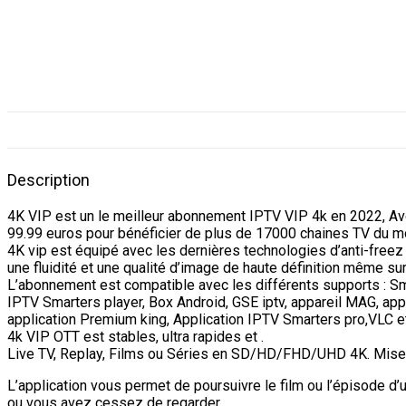
Description
4K VIP est un le meilleur abonnement IPTV VIP 4k en 2022, Ave
99.99 euros pour bénéficier de plus de 17000 chaines TV du mo
4K vip est équipé avec les dernières technologies d’anti-freez
une fluidité et une qualité d’image de haute définition même s
L’abonnement est compatible avec les différents supports : Sm
IPTV Smarters player, Box Android, GSE iptv, appareil MAG, ap
application Premium king, Application IPTV Smarters pro,VLC et 
4k VIP OTT est stables, ultra rapides et .
Live TV, Replay, Films ou Séries en SD/HD/FHD/UHD 4K. Mise-à
L’application vous permet de poursuivre le film ou l’épisode d’
ou vous avez cessez de regarder.