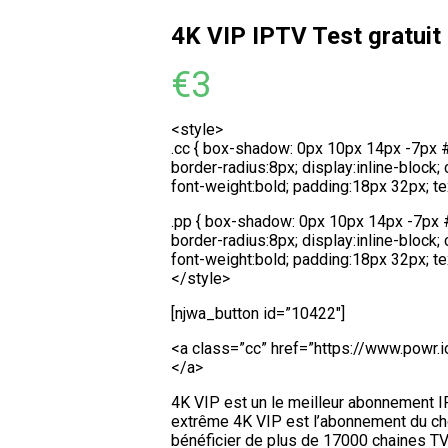
4K VIP IPTV Test gratuit
€
3
<style>
.cc { box-shadow: 0px 10px 14px -7px
border-radius:8px; display:inline-block; c
font-weight:bold; padding:18px 32px; t
.pp { box-shadow: 0px 10px 14px -7px
border-radius:8px; display:inline-block; c
font-weight:bold; padding:18px 32px; t
</style>
[njwa_button id=”10422″]
<a class=”cc” href=”https://www.powr.
</a>
4K VIP est un le meilleur abonnement I
extrême 4K VIP est l’abonnement du cho
bénéficier de plus de 17000 chaines TV 