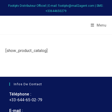
Footiptv Distributeur Officiel | E-mail: footiptv@mail2agent.com | SMS :
+33644650279
FootIPTV
Menu
[show_product_catalog]
Infos De Contact
Téléphone :
+33-644-65-02-79
E-mail :