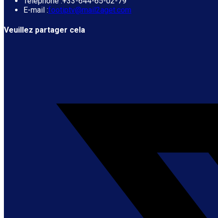
Téléphone :
+33-644-65-02-79
S’ouvre
E-mail :
footiptv@mail2aget.com
dans
votre
Veuillez partager cela
application