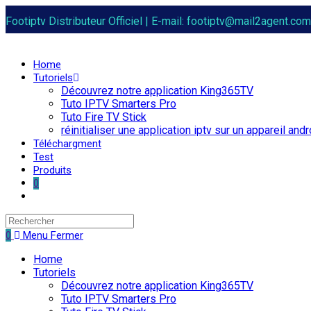
Skip
Footiptv Distributeur Officiel | E-mail: footiptv@mail2agent.
to
content
FootIPTV
Home
Tutoriels
Découvrez notre application King365TV
Tuto IPTV Smarters Pro
Tuto Fire TV Stick
réinitialiser une application iptv sur un appareil andr
Téléchargment
Test
Produits
0
Toggle
website
search
0
Menu
Fermer
Home
Tutoriels
Découvrez notre application King365TV
Tuto IPTV Smarters Pro