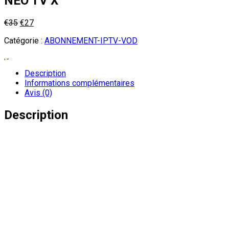
NEO TV X
Le
Le
€
35
€
27
prix
prix
Catégorie :
ABONNEMENT-IPTV-VOD
initial
actuel
était :
est :
€35.
€27.
Description
Informations complémentaires
Avis (0)
Description