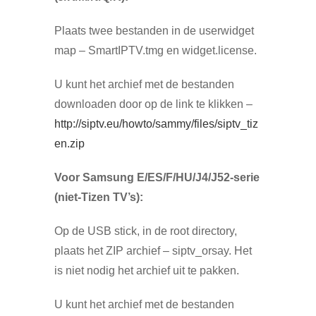
Plaats twee bestanden in de userwidget
map – SmartIPTV.tmg en widget.license.
U kunt het archief met de bestanden
downloaden door op de link te klikken –
http://siptv.eu/howto/sammy/files/siptv_tiz
en.zip
Voor Samsung E/ES/F/HU/J4/J52-serie
(niet-Tizen TV’s):
Op de USB stick, in de root directory,
plaats het ZIP archief – siptv_orsay. Het
is niet nodig het archief uit te pakken.
U kunt het archief met de bestanden