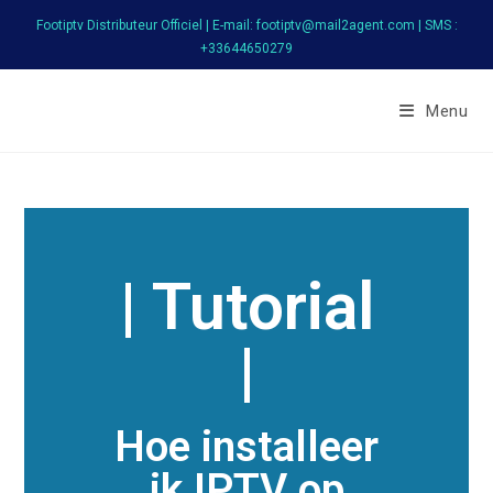
Footiptv Distributeur Officiel | E-mail: footiptv@mail2agent.com | SMS :
+33644650279
FootIPTV
Menu
| Tutorial
|
Hoe installeer
ik IPTV op