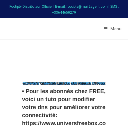
Footiptv Distributeur Officiel | E-mail: footiptv@mail2agent.com | SMS :
+33644650279
FootIPTV
Menu
• Pour les abonnés chez FREE,
voici un tuto pour modifier
votre dns pour améliorer votre
connectivité:
https://www.universfreebox.co