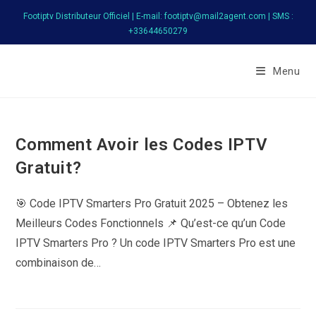
Skip
Footiptv Distributeur Officiel | E-mail: footiptv@mail2agent.com | SMS :
to
+33644650279
content
FootIPTV
Menu
Comment Avoir les Codes IPTV
Gratuit?
🎯 Code IPTV Smarters Pro Gratuit 2025 – Obtenez les
Meilleurs Codes Fonctionnels 📌 Qu’est-ce qu’un Code
IPTV Smarters Pro ? Un code IPTV Smarters Pro est une
combinaison de…